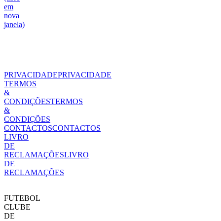
em
nova
janela)
PRIVACIDADE
PRIVACIDADE
TERMOS
&
CONDIÇÕES
TERMOS
&
CONDIÇÕES
CONTACTOS
CONTACTOS
LIVRO
DE
RECLAMAÇÕES
LIVRO
DE
RECLAMAÇÕES
FUTEBOL
CLUBE
DE