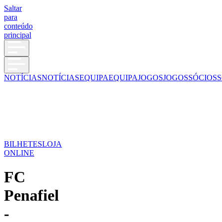
Saltar
para
conteúdo
principal
NOTÍCIAS
NOTÍCIAS
EQUIPA
EQUIPA
JOGOS
JOGOS
SÓCIOS
S
BILHETES
LOJA
ONLINE
FC
Penafiel
-